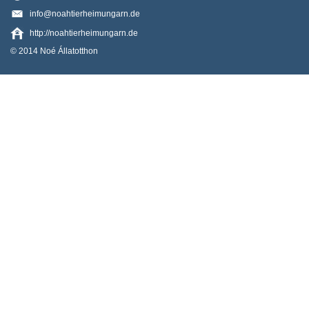
info@noahtierheimungarn.de
http://noahtierheimungarn.de
© 2014 Noé Állatotthon