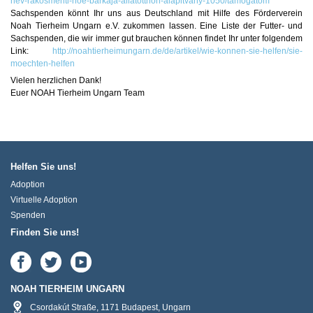
nev-rakosmenti-noe-barkaja-allatotthon-alapitvany-1050/tamogatom
Sachspenden könnt Ihr uns aus Deutschland mit Hilfe des Förderverein
Noah Tierheim Ungarn e.V. zukommen lassen. Eine Liste der Futter- und
Sachspenden, die wir immer gut brauchen können findet Ihr unter folgendem
Link:
http://noahtierheimungarn.de/de/artikel/wie-konnen-sie-helfen/sie-
moechten-helfen
Vielen herzlichen Dank!
Euer NOAH Tierheim Ungarn Team
Helfen Sie uns!
Adoption
Virtuelle Adoption
Spenden
Finden Sie uns!
NOAH TIERHEIM UNGARN
Csordakút Straße
,
1171
Budapest
,
Ungarn