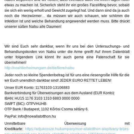
etwas zu machen ist. Sicherlich steht ihr ein großes Facelifting bevor, sobald
sie sich ein wenig erholt und Gewicht zugelegt hat. Und dann sind da ja auch
noch die Herzwürmer… da müssen wir auch schauen, wie schlimm die
Infektion ist und welche Behandlung angewendet werden muss. Bitte drückt
unserer süßen Natsu alle Daumen!
Wir sind Euch sehr dankbar, wenn Ihr uns bei den Untersuchungs- und
Behandlungskosten von Natsu unter die Arme greift! Auf ihrem Datenblatt
unter folgendem Link könnt Ihr auch gerne eine Patenschaft für sie
übernehmen!
http://noahtierheimungarn.de/de/tiere/natsu
Jeder noch so kleine Spendenbetrag ist für uns eine riesengroße Hilfe für die
wir Euch unendlich dankbar sind! JEDER EURO RETTET LEBEN!
Unser EUR Konto: 11763103-13106883
Bankverbindung für Überweisungen aus dem Ausland (EUR Konto):
IBAN: HU15 1176 3103 1310 6883 0000 0000
SWIFT (BIC): OTPVHUHB
OTP Bank / Budapest, 1102 Kőrösi Csoma sétány 6.
PayPal: info@noeallatotthon.hu
Unmittelbare Überweisung mit
Kreditkarte:
https://adjukossze.hu/kampany/noe-allatotthon-alapitvany-teljes-