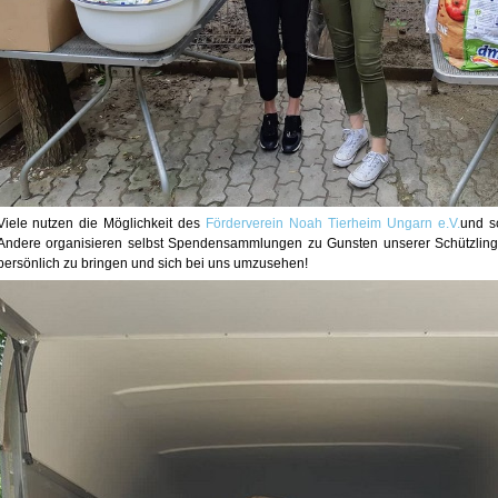
Viele nutzen die Möglichkeit des
Förderverein Noah Tierheim Ungarn e.V.
und s
Andere organisieren selbst Spendensammlungen zu Gunsten unserer Schützlinge
persönlich zu bringen und sich bei uns umzusehen!