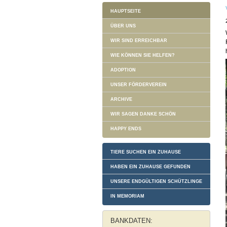
HAUPTSEITE
ÜBER UNS
WIR SIND ERREICHBAR
WIE KÖNNEN SIE HELFEN?
ADOPTION
UNSER FÖRDERVEREIN
ARCHIVE
WIR SAGEN DANKE SCHÖN
HAPPY ENDS
TIERE SUCHEN EIN ZUHAUSE
HABEN EIN ZUHAUSE GEFUNDEN
UNSERE ENDGÜLTIGEN SCHÜTZLINGE
IN MEMORIAM
BANKDATEN: