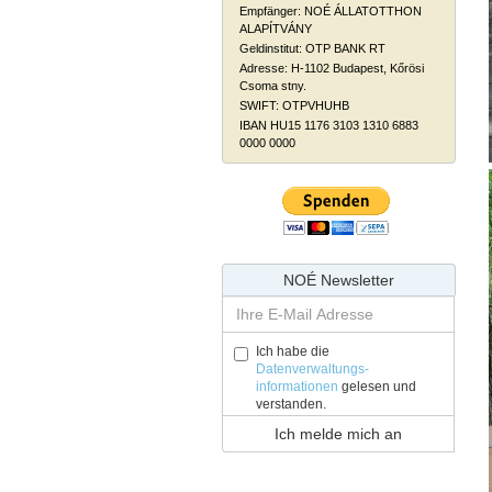
Empfänger: NOÉ ÁLLATOTTHON
ALAPÍTVÁNY
Geldinstitut: OTP BANK RT
Adresse: H-1102 Budapest, Kőrösi
Csoma stny.
SWIFT: OTPVHUHB
IBAN HU15 1176 3103 1310 6883
0000 0000
NOÉ Newsletter
Ich habe die
Datenverwaltungs-
informationen
gelesen und
verstanden.