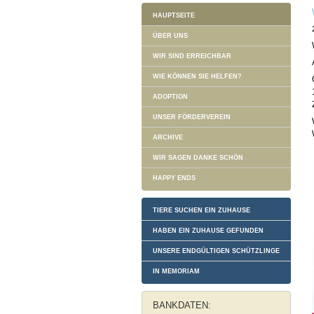
HAUPTSEITE
ÜBER UNS
WIR SIND ERREICHBAR
WIE KÖNNEN SIE HELFEN?
ADOPTION
UNSER FÖRDERVEREIN
ARCHIVE
WIR SAGEN DANKE SCHÖN
HAPPY ENDS
TIERE SUCHEN EIN ZUHAUSE
HABEN EIN ZUHAUSE GEFUNDEN
UNSERE ENDGÜLTIGEN SCHÜTZLINGE
IN MEMORIAM
BANKDATEN: