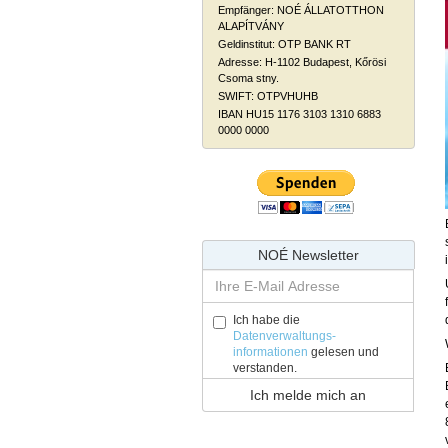
Empfänger: NOÉ ÁLLATOTTHON
ALAPÍTVÁNY
Geldinstitut: OTP BANK RT
Adresse: H-1102 Budapest, Kőrösi
Csoma stny.
SWIFT: OTPVHUHB
IBAN HU15 1176 3103 1310 6883
0000 0000
NOÉ Newsletter
Ich habe die
Datenverwaltungs-
informationen
gelesen und
verstanden.