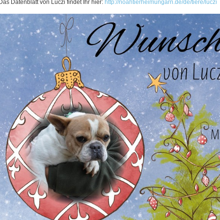
Das Datenblatt von Luczi findet Ihr hier:
http://noahtierheimungarn.de/de/tiere/luczi