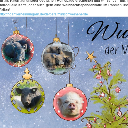
Ihr als Paten auf unserer deutschen Homepage erscheinen und wir senden Euch
individuelle Karte, oder auch gern eine Weihnachtsspendenkarte im Rahmen uns
Aktion!
http://noahtierheimungarn.de/de/tiere/minischweineherde