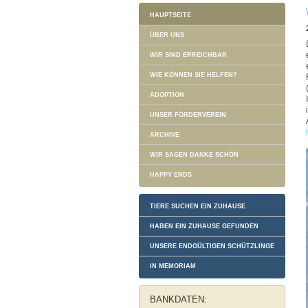
HAUPTSEITE
ÜBER UNS
WIR SIND ERREICHBAR
WIE KÖNNEN SIE HELFEN?
ADOPTION
UNSER FÖRDERVEREIN
ARCHIVE
WIR SAGEN DANKE SCHÖN
HAPPY ENDS
TIERE SUCHEN EIN ZUHAUSE
HABEN EIN ZUHAUSE GEFUNDEN
UNSERE ENDGÜLTIGEN SCHÜTZLINGE
IN MEMORIAM
BANKDATEN: