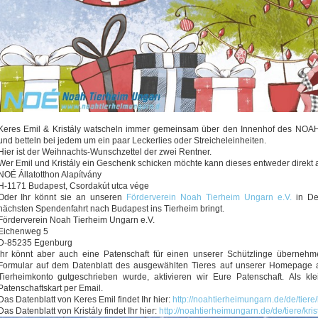
Keres Emil & Kristály watscheln immer gemeinsam über den Innenhof des NOAH 
und betteln bei jedem um ein paar Leckerlies oder Streicheleinheiten.
Hier ist der Weihnachts-Wunschzettel der zwei Rentner.
Wer Emil und Kristály ein Geschenk schicken möchte kann dieses entweder direkt 
NOÉ Állatotthon Alapítvány
H-1171 Budapest, Csordakút utca vége
Oder Ihr könnt sie an unseren
Förderverein Noah Tierheim Ungarn e.V.
in Deu
nächsten Spendenfahrt nach Budapest ins Tierheim bringt.
Förderverein Noah Tierheim Ungarn e.V.
Eichenweg 5
D-85235 Egenburg
Ihr könnt aber auch eine Patenschaft für einen unserer Schützlinge übernehme
Formular auf dem Datenblatt des ausgewählten Tieres auf unserer Homepage 
Tierheimkonto gutgeschrieben wurde, aktivieren wir Eure Patenschaft. Als kl
Patenschaftskart per Email.
Das Datenblatt von Keres Emil findet Ihr hier:
http://noahtierheimungarn.de/de/tiere
Das Datenblatt von Kristály findet Ihr hier:
http://noahtierheimungarn.de/de/tiere/kris