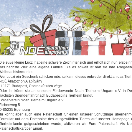
Die süße kleine Luczi hat eine schwere Zeit hinter sich und erholt sich nun erst e
das nächste Ziel: eine eigene Familie. Bis es soweit ist hält sie ihre Pflegee
Weihnachtsleckerlies.
Wer Luczi ein Geschenk schicken möchte kann dieses entweder direkt an das Tier
NOÉ Állatotthon Alapítvány
H-1171 Budapest, Csordakút utca vége
Oder Ihr könnt sie an unseren Förderverein Noah Tierheim Ungarn e.V. in De
nächsten Spendenfahrt nach Budapest ins Tierheim bringt.
Förderverein Noah Tierheim Ungarn e.V.
Eichenweg 5
D-85235 Egenburg
Ihr könnt aber auch eine Patenschaft für einen unserer Schützlinge übernehme
Formular auf dem Datenblatt des ausgewählten Tieres auf unserer Homepage 
Tierheimkonto gutgeschrieben wurde, aktivieren wir Eure Patenschaft. Als kl
Patenschaftskart per Email.