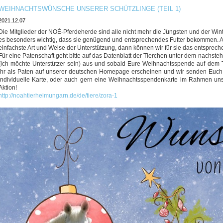
WEIHNACHTSWÜNSCHE UNSERER SCHÜTZLINGE (TEIL 1)
2021.12.07
Die Mitglieder der NOÉ-Pferdeherde sind alle nicht mehr die Jüngsten und der Win
es besonders wichtig, dass sie genügend und entsprechendes Futter bekommen. Au
einfachste Art und Weise der Unterstützung, dann können wir für sie das entsprec
Für eine Patenschaft geht bitte auf das Datenblatt der Tierchen unter dem nachste
(ich möchte Unterstützer sein) aus und sobald Eure Weihnachtsspende auf dem 
Ihr als Paten auf unserer deutschen Homepage erscheinen und wir senden Euch
individuelle Karte, oder auch gern eine Weihnachtsspendenkarte im Rahmen uns
Aktion!
http://noahtierheimungarn.de/de/tiere/zora-1