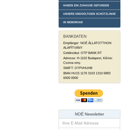
HABEN EIN ZUHAUSE GEFUNDEN
UNSERE ENDGÜLTIGEN SCHÜTZLINGE
IN MEMORIAM
BANKDATEN:
Empfänger: NOÉ ÁLLATOTTHON
ALAPÍTVÁNY
Geldinstitut: OTP BANK RT
Adresse: H-1102 Budapest, Kőrösi
Csoma stny.
SWIFT: OTPVHUHB
IBAN HU15 1176 3103 1310 6883
0000 0000
NOÉ Newsletter