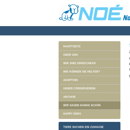
HAUPTSEITE
ÜBER UNS
WIR SIND ERREICHBAR
WIE KÖNNEN SIE HELFEN?
ADOPTION
UNSER FÖRDERVEREIN
ARCHIVE
WIR SAGEN DANKE SCHÖN
HAPPY ENDS
TIERE SUCHEN EIN ZUHAUSE