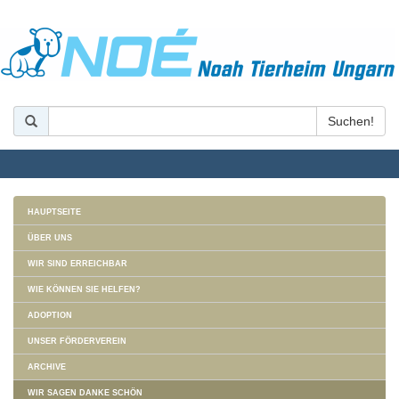
HAUPTSEITE
ÜBER UNS
WIR SIND ERREICHBAR
WIE KÖNNEN SIE HELFEN?
ADOPTION
UNSER FÖRDERVEREIN
ARCHIVE
WIR SAGEN DANKE SCHÖN