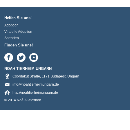
Helfen Sie uns!
Adoption
Virtuelle Adoption
Spenden
Finden Sie uns!
NOAH TIERHEIM UNGARN
Csordakút Straße
,
1171
Budapest
,
Ungarn
info@noahtierheimungarn.de
http://noahtierheimungarn.de
© 2014 Noé Állatotthon