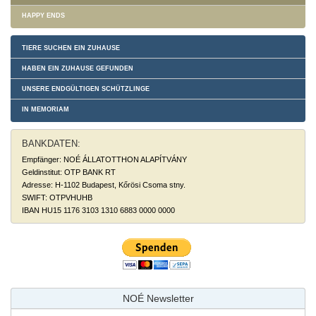
HAPPY ENDS
TIERE SUCHEN EIN ZUHAUSE
HABEN EIN ZUHAUSE GEFUNDEN
UNSERE ENDGÜLTIGEN SCHÜTZLINGE
IN MEMORIAM
BANKDATEN:
Empfänger: NOÉ ÁLLATOTTHON ALAPÍTVÁNY
Geldinstitut: OTP BANK RT
Adresse: H-1102 Budapest, Kőrösi Csoma stny.
SWIFT: OTPVHUHB
IBAN HU15 1176 3103 1310 6883 0000 0000
NOÉ Newsletter