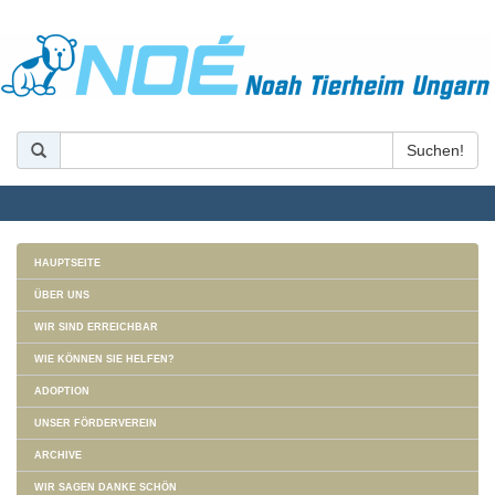
HAUPTSEITE
ÜBER UNS
WIR SIND ERREICHBAR
WIE KÖNNEN SIE HELFEN?
ADOPTION
UNSER FÖRDERVEREIN
ARCHIVE
WIR SAGEN DANKE SCHÖN