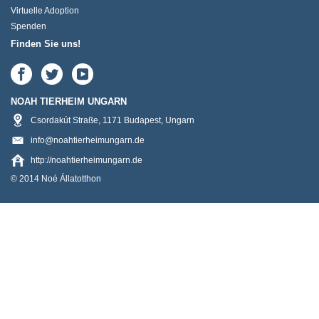
Virtuelle Adoption
Spenden
Finden Sie uns!
NOAH TIERHEIM UNGARN
Csordakút Straße
,
1171
Budapest
,
Ungarn
info@noahtierheimungarn.de
http://noahtierheimungarn.de
© 2014 Noé Állatotthon