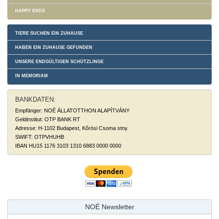
HAPPY ENDS
TIERE SUCHEN EIN ZUHAUSE
HABEN EIN ZUHAUSE GEFUNDEN
UNSERE ENDGÜLTIGEN SCHÜTZLINGE
IN MEMORIAM
BANKDATEN:
Empfänger: NOÉ ÁLLATOTTHON ALAPÍTVÁNY
Geldinstitut: OTP BANK RT
Adresse: H-1102 Budapest, Kőrösi Csoma stny.
SWIFT: OTPVHUHB
IBAN HU15 1176 3103 1310 6883 0000 0000
NOÉ Newsletter