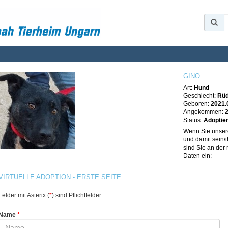
GINO
Art:
Hund
Geschlecht:
Rü
Geboren:
2021.
Angekommen:
Status:
Adoptie
Wenn Sie unse
und damit sein/
sind Sie an der 
Daten ein:
VIRTUELLE ADOPTION - ERSTE SEITE
Felder mit Asterix (
*
) sind Pflichtfelder.
Name