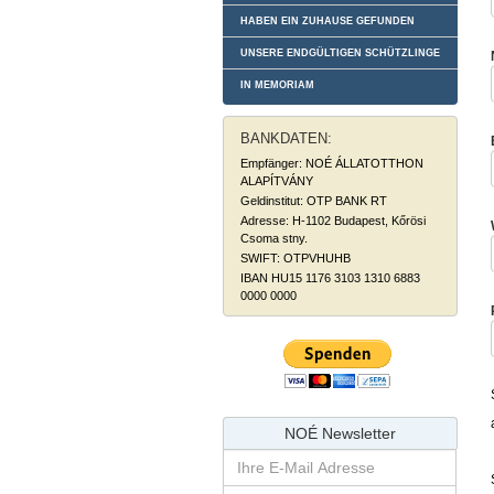
HABEN EIN ZUHAUSE GEFUNDEN
UNSERE ENDGÜLTIGEN SCHÜTZLINGE
IN MEMORIAM
BANKDATEN:
Empfänger: NOÉ ÁLLATOTTHON
ALAPÍTVÁNY
Geldinstitut: OTP BANK RT
Adresse: H-1102 Budapest, Kőrösi
Csoma stny.
SWIFT: OTPVHUHB
IBAN HU15 1176 3103 1310 6883
0000 0000
NOÉ Newsletter