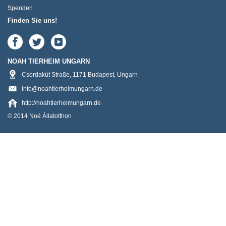
Spenden
Finden Sie uns!
NOAH TIERHEIM UNGARN
Csordakút Straße
,
1171
Budapest
,
Ungarn
info@noahtierheimungarn.de
http://noahtierheimungarn.de
© 2014 Noé Állatotthon