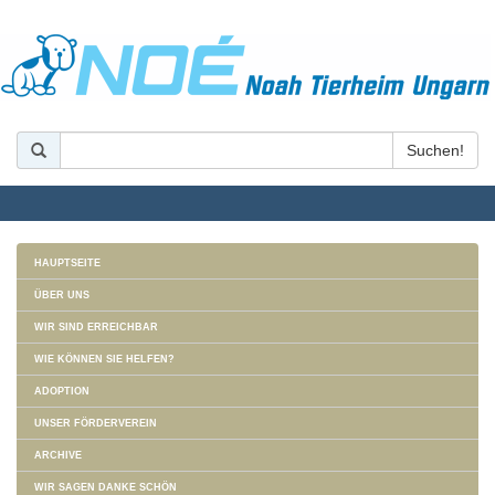
HAUPTSEITE
ÜBER UNS
WIR SIND ERREICHBAR
WIE KÖNNEN SIE HELFEN?
ADOPTION
UNSER FÖRDERVEREIN
ARCHIVE
WIR SAGEN DANKE SCHÖN