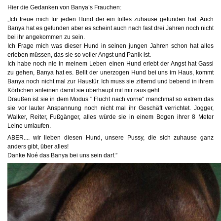
Hier die Gedanken von Banya’s Frauchen:
„Ich freue mich für jeden Hund der ein tolles zuhause gefunden hat. Auch
Banya hat es gefunden aber es scheint auch nach fast drei Jahren noch nicht
bei ihr angekommen zu sein.
Ich Frage mich was dieser Hund in seinen jungen Jahren schon hat alles
erleben müssen, das sie so voller Angst und Panik ist.
Ich habe noch nie in meinem Leben einen Hund erlebt der Angst hat Gassi
zu gehen, Banya hat es. Bellt der unerzogen Hund bei uns im Haus, kommt
Banya noch nicht mal zur Haustür. Ich muss sie zitternd und bebend in ihrem
Körbchen anleinen damit sie überhaupt mit mir raus geht.
Draußen ist sie in dem Modus " Flucht nach vorne" manchmal so extrem das
sie vor lauter Anspannung noch nicht mal ihr Geschäft verrichtet. Jogger,
Walker, Reiter, Fußgänger, alles würde sie in einem Bogen ihrer 8 Meter
Leine umlaufen.
ABER.... wir lieben diesen Hund, unsere Pussy, die sich zuhause ganz
anders gibt, über alles!
Danke Noé das Banya bei uns sein darf.”