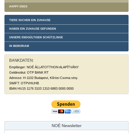
HAPPY ENDS
TIERE SUCHEN EIN ZUHAUSE
HABEN EIN ZUHAUSE GEFUNDEN
UNSERE ENDGÜLTIGEN SCHÜTZLINGE
IN MEMORIAM
BANKDATEN:
Empfänger: NOÉ ÁLLATOTTHON ALAPÍTVÁNY
Geldinstitut: OTP BANK RT
Adresse: H-1102 Budapest, Kőrösi Csoma stny.
SWIFT: OTPVHUHB
IBAN HU15 1176 3103 1310 6883 0000 0000
NOÉ Newsletter