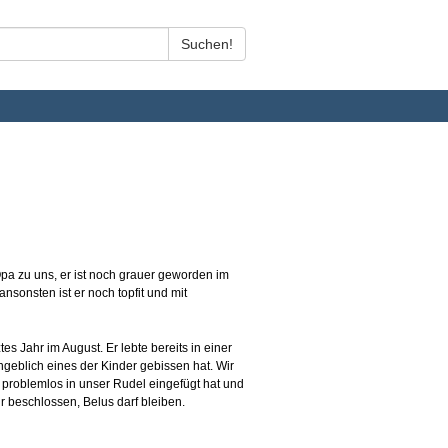
 Opa zu uns, er ist noch grauer geworden im
ansonsten ist er noch topfit und mit
es Jahr im August. Er lebte bereits in einer
ngeblich eines der Kinder gebissen hat. Wir
g problemlos in unser Rudel eingefügt hat und
 beschlossen, Belus darf bleiben.