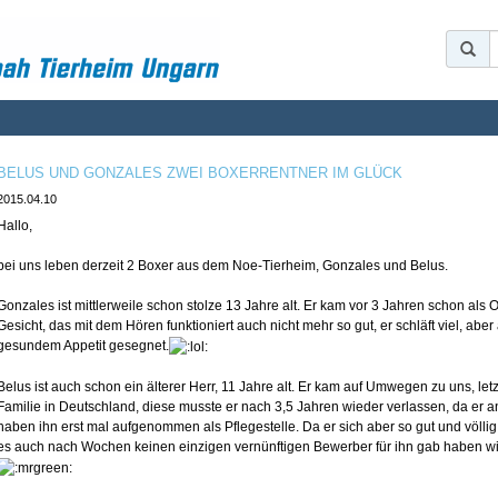
BELUS UND GONZALES ZWEI BOXERRENTNER IM GLÜCK
2015.04.10
Hallo,
bei uns leben derzeit 2 Boxer aus dem Noe-Tierheim, Gonzales und Belus.
Gonzales ist mittlerweile schon stolze 13 Jahre alt. Er kam vor 3 Jahren schon als
Gesicht, das mit dem Hören funktioniert auch nicht mehr so gut, er schläft viel, aber 
gesundem Appetit gesegnet.
Belus ist auch schon ein älterer Herr, 11 Jahre alt. Er kam auf Umwegen zu uns, letzt
Familie in Deutschland, diese musste er nach 3,5 Jahren wieder verlassen, da er a
haben ihn erst mal aufgenommen als Pflegestelle. Da er sich aber so gut und völli
es auch nach Wochen keinen einzigen vernünftigen Bewerber für ihn gab haben wir