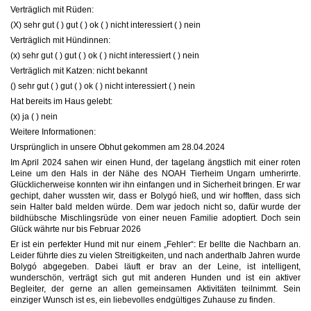
Verträglich mit Rüden:
(X) sehr gut ( ) gut ( ) ok ( ) nicht interessiert ( ) nein
Verträglich mit Hündinnen:
(x) sehr gut ( ) gut ( ) ok ( ) nicht interessiert ( ) nein
Verträglich mit Katzen: nicht bekannt
() sehr gut ( ) gut ( ) ok ( ) nicht interessiert ( ) nein
Hat bereits im Haus gelebt:
(x) ja ( ) nein
Weitere Informationen:
Ursprünglich in unsere Obhut gekommen am 28.04.2024
Im April 2024 sahen wir einen Hund, der tagelang ängstlich mit einer roten
Leine um den Hals in der Nähe des NOAH Tierheim Ungarn umherirrte.
Glücklicherweise konnten wir ihn einfangen und in Sicherheit bringen. Er war
gechipt, daher wussten wir, dass er Bolygó hieß, und wir hofften, dass sich
sein Halter bald melden würde. Dem war jedoch nicht so, dafür wurde der
bildhübsche Mischlingsrüde von einer neuen Familie adoptiert. Doch sein
Glück währte nur bis Februar 2026
Er ist ein perfekter Hund mit nur einem „Fehler“: Er bellte die Nachbarn an.
Leider führte dies zu vielen Streitigkeiten, und nach anderthalb Jahren wurde
Bolygó abgegeben. Dabei läuft er brav an der Leine, ist intelligent,
wunderschön, verträgt sich gut mit anderen Hunden und ist ein aktiver
Begleiter, der gerne an allen gemeinsamen Aktivitäten teilnimmt. Sein
einziger Wunsch ist es, ein liebevolles endgültiges Zuhause zu finden.