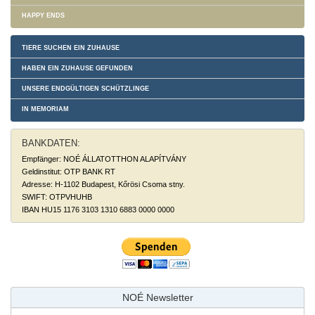
HAPPY ENDS
TIERE SUCHEN EIN ZUHAUSE
HABEN EIN ZUHAUSE GEFUNDEN
UNSERE ENDGÜLTIGEN SCHÜTZLINGE
IN MEMORIAM
BANKDATEN:
Empfänger: NOÉ ÁLLATOTTHON ALAPÍTVÁNY
Geldinstitut: OTP BANK RT
Adresse: H-1102 Budapest, Kőrösi Csoma stny.
SWIFT: OTPVHUHB
IBAN HU15 1176 3103 1310 6883 0000 0000
NOÉ Newsletter