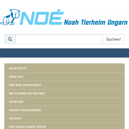
HAUPTSEITE
ÜBER UNS
WIR SIND ERREICHBAR
WIE KÖNNEN SIE HELFEN?
ADOPTION
UNSER FÖRDERVEREIN
ARCHIVE
WIR SAGEN DANKE SCHÖN