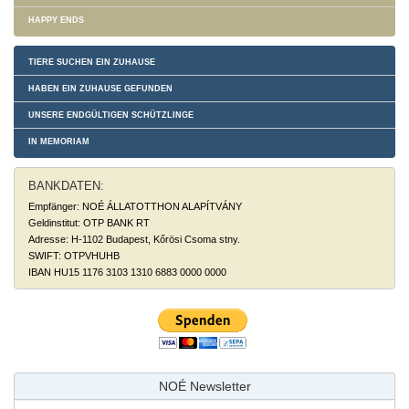
HAPPY ENDS
TIERE SUCHEN EIN ZUHAUSE
HABEN EIN ZUHAUSE GEFUNDEN
UNSERE ENDGÜLTIGEN SCHÜTZLINGE
IN MEMORIAM
BANKDATEN:
Empfänger: NOÉ ÁLLATOTTHON ALAPÍTVÁNY
Geldinstitut: OTP BANK RT
Adresse: H-1102 Budapest, Kőrösi Csoma stny.
SWIFT: OTPVHUHB
IBAN HU15 1176 3103 1310 6883 0000 0000
NOÉ Newsletter