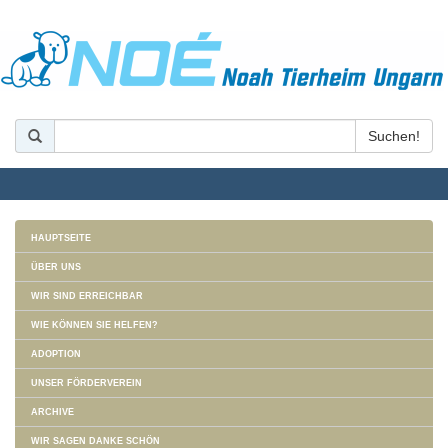
HAUPTSEITE
ÜBER UNS
WIR SIND ERREICHBAR
WIE KÖNNEN SIE HELFEN?
ADOPTION
UNSER FÖRDERVEREIN
ARCHIVE
WIR SAGEN DANKE SCHÖN