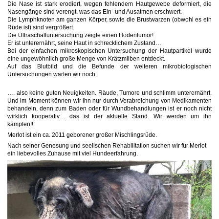
Die Nase ist stark erodiert, wegen fehlendem Hautgewebe deformiert, die
Nasengänge sind verengt, was das Ein- und Ausatmen erschwert.
Die Lymphknoten am ganzen Körper, sowie die Brustwarzen (obwohl es ein
Rüde ist) sind vergrößert.
Die Ultraschalluntersuchung zeigte einen Hodentumor!
Er ist unterernährt, seine Haut in schrecklichem Zustand…
Bei der einfachen mikroskopischen Untersuchung der Hautpartikel wurde
eine ungewöhnlich große Menge von Krätzmilben entdeckt.
Auf das Blutbild und die Befunde der weiteren mikrobiologischen
Untersuchungen warten wir noch.
…. also keine guten Neuigkeiten. Räude, Tumore und schlimm unterernährt.
Und im Moment können wir ihn nur durch Verabreichung von Medikamenten
behandeln, denn zum Baden oder für Wundbehandlungen ist er noch nicht
wirklich kooperativ… das ist der aktuelle Stand. Wir werden um ihn
kämpfen!!
Merlot ist ein ca. 2011 geborener großer Mischlingsrüde.
Nach seiner Genesung und seelischen Rehabilitation suchen wir für Merlot
ein liebevolles Zuhause mit viel Hundeerfahrung.