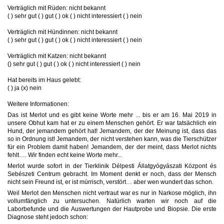
Verträglich mit Rüden: nicht bekannt
( ) sehr gut ( ) gut ( ) ok ( ) nicht interessiert ( ) nein
Verträglich mit Hündinnen: nicht bekannt
( ) sehr gut ( ) gut ( ) ok ( ) nicht interessiert ( ) nein
Verträglich mit Katzen: nicht bekannt
() sehr gut ( ) gut ( ) ok ( ) nicht interessiert ( ) nein
Hat bereits im Haus gelebt:
( ) ja (x) nein
Weitere Informationen:
Das ist Merlot und es gibt keine Worte mehr ... bis er am 16. Mai 2019 in
unsere Obhut kam hat er zu einem Menschen gehört. Er war tatsächlich ein
Hund, der jemandem gehört hat! Jemandem, der der Meinung ist, dass das
so in Ordnung ist! Jemandem, der nicht verstehen kann, was die Tierschützer
für ein Problem damit haben! Jemandem, der der meint, dass Merlot nichts
fehlt…. Wir finden echt keine Worte mehr...
Merlot wurde sofort in der Tierklinik Délpesti Állatgyógyászati Központ és
Sebészeti Centrum gebracht. Im Moment denkt er noch, dass der Mensch
nicht sein Freund ist, er ist mürrisch, verstört… aber wen wundert das schon.
Weil Merlot den Menschen nicht vertraut war es nur in Narkose möglich, ihn
vollumfänglich zu untersuchen. Natürlich warten wir noch auf die
Laborbefunde und die Auswertungen der Hautprobe und Biopsie. Die erste
Diagnose steht jedoch schon: