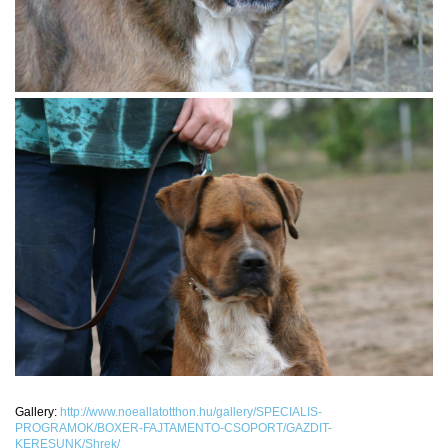
Gallery:
http://www.noeallatotthon.hu/gallery/SPECIALIS-
PROGRAMOK/BOXER-FAJTAMENTO-CSOPORT/GAZDIT-
KERESUNK/Shrek/