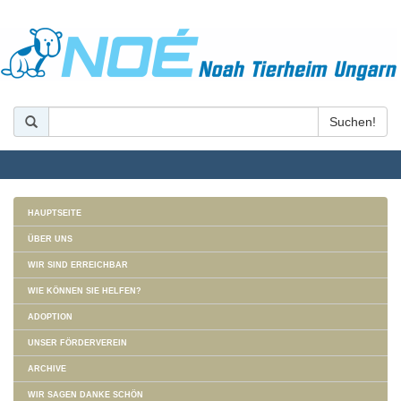
HAUPTSEITE
ÜBER UNS
WIR SIND ERREICHBAR
WIE KÖNNEN SIE HELFEN?
ADOPTION
UNSER FÖRDERVEREIN
ARCHIVE
WIR SAGEN DANKE SCHÖN