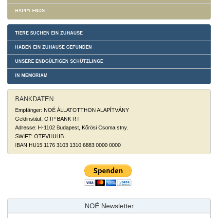
HAPPY ENDS
TIERE SUCHEN EIN ZUHAUSE
HABEN EIN ZUHAUSE GEFUNDEN
UNSERE ENDGÜLTIGEN SCHÜTZLINGE
IN MEMORIAM
BANKDATEN:
Empfänger: NOÉ ÁLLATOTTHON ALAPÍTVÁNY
Geldinstitut: OTP BANK RT
Adresse: H-1102 Budapest, Kőrösi Csoma stny.
SWIFT: OTPVHUHB
IBAN HU15 1176 3103 1310 6883 0000 0000
NOÉ Newsletter