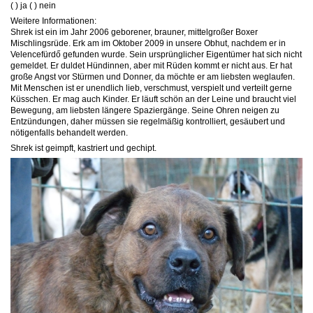
( ) ja ( ) nein
Weitere Informationen:
Shrek ist ein im Jahr 2006 geborener, brauner, mittelgroßer Boxer
Mischlingsrüde. Erk am im Oktober 2009 in unsere Obhut, nachdem er in
Velencefürdő gefunden wurde. Sein ursprünglicher Eigentümer hat sich nicht
gemeldet. Er duldet Hündinnen, aber mit Rüden kommt er nicht aus. Er hat
große Angst vor Stürmen und Donner, da möchte er am liebsten weglaufen.
Mit Menschen ist er unendlich lieb, verschmust, verspielt und verteilt gerne
Küsschen. Er mag auch Kinder. Er läuft schön an der Leine und braucht viel
Bewegung, am liebsten längere Spaziergänge. Seine Ohren neigen zu
Entzündungen, daher müssen sie regelmäßig kontrolliert, gesäubert und
nötigenfalls behandelt werden.
Shrek ist geimpft, kastriert und gechipt.