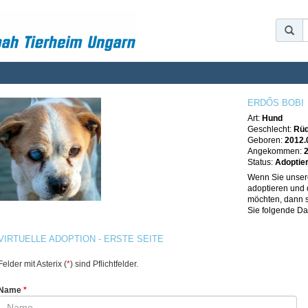
ERDŐS BOBI
Art:
Hund
Geschlecht:
Rü
Geboren:
2012.
Angekommen:
Status:
Adoptie
Wenn Sie unse
adoptieren und 
möchten, dann si
Sie folgende Da
VIRTUELLE ADOPTION - ERSTE SEITE
Felder mit Asterix (
*
) sind Pflichtfelder.
Name