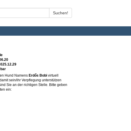
de
06.20
2025.12.29
rbar
ren Hund Namens
Erdős Bobi
virtuell
damit sein/ihr Verpflegung unterstützen
nd Sie an der richtigen Stelle. Bitte geben
ten ein: