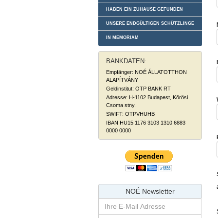
HABEN EIN ZUHAUSE GEFUNDEN
UNSERE ENDGÜLTIGEN SCHÜTZLINGE
IN MEMORIAM
BANKDATEN:
Empfänger: NOÉ ÁLLATOTTHON
ALAPÍTVÁNY
Geldinstitut: OTP BANK RT
Adresse: H-1102 Budapest, Kőrösi
Csoma stny.
SWIFT: OTPVHUHB
IBAN HU15 1176 3103 1310 6883
0000 0000
NOÉ Newsletter