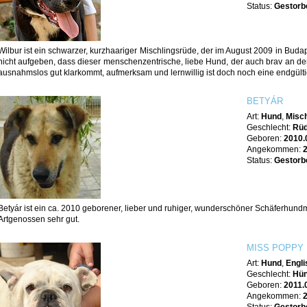
Status:
Gestorb
Wilbur ist ein schwarzer, kurzhaariger Mischlingsrüde, der im August 2009 in Bud
nicht aufgeben, dass dieser menschenzentrische, liebe Hund, der auch brav an 
ausnahmslos gut klarkommt, aufmerksam und lernwillig ist doch noch eine endgültig
BETYÁR
Art:
Hund
,
Misch
Geschlecht:
Rü
Geboren:
2010.
Angekommen:
Status:
Gestorb
Betyár ist ein ca. 2010 geborener, lieber und ruhiger, wunderschöner Schäferhundmi
Artgenossen sehr gut.
MISS POPPY
Art:
Hund
,
Engli
Geschlecht:
Hün
Geboren:
2011.
Angekommen: