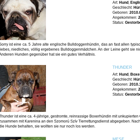
Art:
Hund
,
Engli
Geschlecht:
Hün
Geboren:
2010.
Angekommen:
Status:
Gestorb
Sorry ist eine ca. 5 Jahre alte englische Bulldoggenhündin, das an fast allen typis
liebes, niedliches, völlig ergebenes Bulldoggenmädchen. An der Leine geht sie nich
Anderen Hunden gegenüber hat sie ein gutes Verhältnis.
THUNDER
Art:
Hund
,
Boxe
Geschlecht:
Hün
Geboren:
2010.
Angekommen:
Status:
Gestorb
Thunder ist eine ca. 4-jährige, gestromte, reinrassige Boxerhündin mit unkupierte
zusammen mit Karenina an den Szomorú Szív Tierrettungsdienst abgegeben. Nach 
die Hunde behalten, sie wollten sie nur noch los werden.
MESE