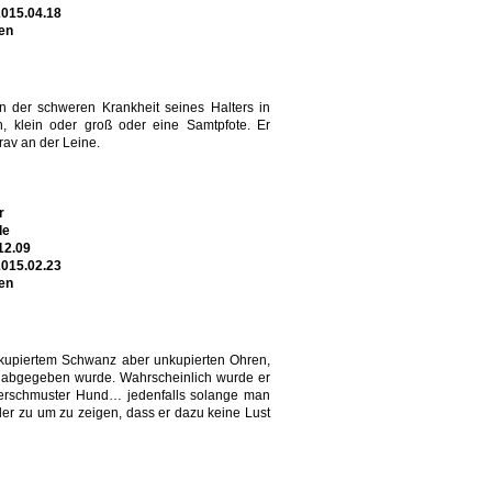
2015.04.18
en
gen der schweren Krankheit seines Halters in
, klein oder groß oder eine Samtpfote. Er
rav an der Leine.
r
de
12.09
2015.02.23
en
t kupiertem Schwanz aber unkupierten Ohren,
st abgegeben wurde. Wahrscheinlich wurde er
 verschmuster Hund… jedenfalls solange man
der zu um zu zeigen, dass er dazu keine Lust