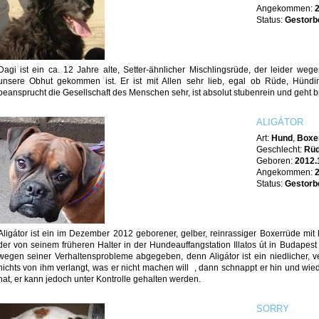
Angekommen:
Status:
Gestorb
Dagi ist ein ca. 12 Jahre alte, Setter-ähnlicher Mischlingsrüde, der leider we
unsere Obhut gekommen ist. Er ist mit Allen sehr lieb, egal ob Rüde, Hündin
beansprucht die Gesellschaft des Menschen sehr, ist absolut stubenrein und geht b
ALIGÁTOR
Art:
Hund
,
Boxe
Geschlecht:
Rü
Geboren:
2012.
Angekommen:
Status:
Gestorb
Aligátor ist ein im Dezember 2012 geborener, gelber, reinrassiger Boxerrüde mi
der von seinem früheren Halter in der Hundeauffangstation Illatos út in Budape
wegen seiner Verhaltensprobleme abgegeben, denn Aligátor ist ein niedlicher,
nichts von ihm verlangt, was er nicht machen will , dann schnappt er hin und wie
hat, er kann jedoch unter Kontrolle gehalten werden.
SORRY