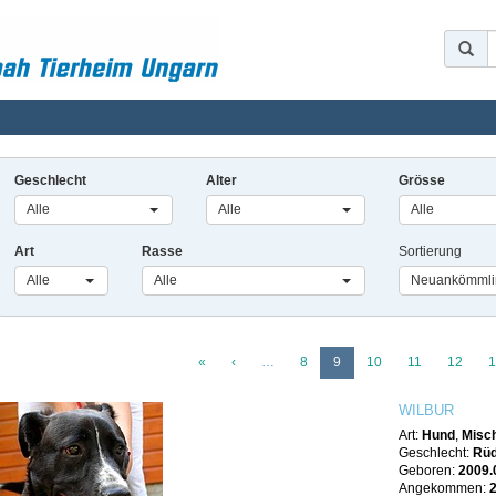
Geschlecht
Alter
Grösse
Alle
Alle
Alle
Art
Rasse
Sortierung
Alle
Alle
Neuankömmlin
«
‹
…
8
9
10
11
12
1
WILBUR
Art:
Hund
,
Misch
Geschlecht:
Rü
Geboren:
2009.
Angekommen: