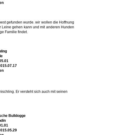
en
apest gefunden wurde. wir wollen die Hoffnung
der Leine gehen kann und mit anderen Hunden
e Familie findet.
ling
de
05.01
2015.07.17
en
schling. Er versteht sich auch mit seinen
sche Bulldogge
din
01.01
2015.05.29