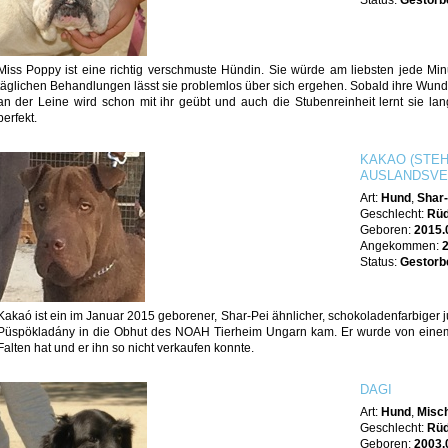
Status:
Gestorb
Miss Poppy ist eine richtig verschmuste Hündin. Sie würde am liebsten jede Mi
täglichen Behandlungen lässt sie problemlos über sich ergehen. Sobald ihre Wunde v
an der Leine wird schon mit ihr geübt und auch die Stubenreinheit lernt sie la
perfekt.
KAKAO (STEH
AUSLANDSVE
Art:
Hund
,
Shar-
Geschlecht:
Rü
Geboren:
2015.
Angekommen:
Status:
Gestorb
Kakaó ist ein im Januar 2015 geborener, Shar-Pei ähnlicher, schokoladenfarbiger
Püspökladány in die Obhut des NOAH Tierheim Ungarn kam. Er wurde von einem
Falten hat und er ihn so nicht verkaufen konnte.
DAGI
Art:
Hund
,
Misch
Geschlecht:
Rü
Geboren:
2003.