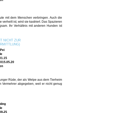
en
nute mit dem Menschen verbringen. Auch die
erheilt ist, wird sie kastriert. Das Spazieren
ngsam. Ihr Verhältnis mit anderen Hunden ist
T NICHT ZUR
RMITTLUNG)
Pei
de
01.15
2015.05.20
en
 junger Rüde, der als Welpe aus dem Tierheim
 Vermehrer abgegeben, weil er nicht genug
ling
de
09.25